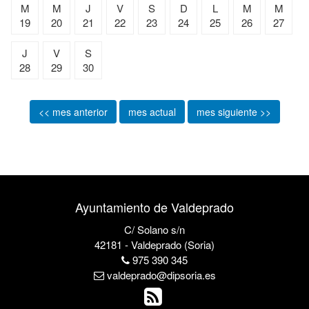
M
M
J
V
S
D
L
M
M
19
20
21
22
23
24
25
26
27
J
V
S
28
29
30
<< mes anterior
mes actual
mes siguiente >>
Ayuntamiento de Valdeprado
C/ Solano s/n
42181 - Valdeprado (Soria)
975 390 345
valdeprado@dipsoria.es