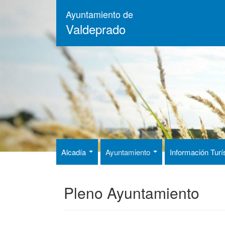
Pasar
Ayuntamiento de
al
Valdeprado
contenido
principal
Alcadía
Ayuntamiento
Información Turí
Pleno Ayuntamiento