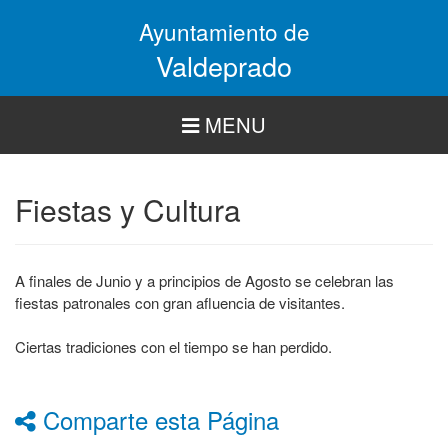
Pasar
Ayuntamiento de
al
contenido
Valdeprado
principal
MENU
Fiestas y Cultura
A finales de Junio y a principios de Agosto se celebran las
fiestas patronales con gran afluencia de visitantes.
Ciertas tradiciones con el tiempo se han perdido.
Comparte esta Página